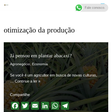
Fale conosco.
Pular
para
o
otimização da produção
conteúdo
Já pensou em plantar abacaxi?
Agronegócio
,
Economia
Se você é um agricultor em busca de novas culturas,
…
Continue a ler »
Compartilhe
F
T
E
Li
W
T