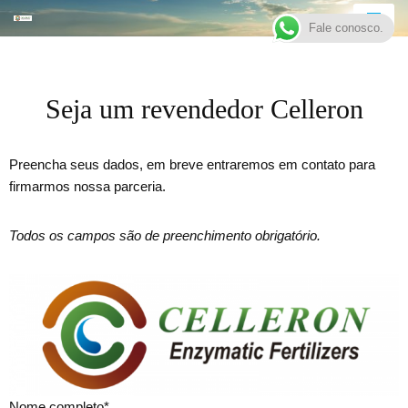
Fale conosco.
Pular
para
o
Seja um revendedor Celleron
conteúdo
Preencha seus dados, em breve entraremos em contato para
firmarmos nossa parceria.
Todos os campos são de preenchimento obrigatório.
Nome completo*