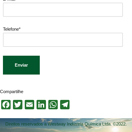
Telefone*
Compartilhe
Facebook
Twitter
Email
LinkedIn
WhatsApp
Telegram
Direitos reservados a Westway Indústria Química Ltda. ©2022.