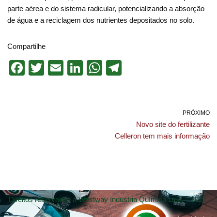
parte aérea e do sistema radicular, potencializando a absorção
de água e a reciclagem dos nutrientes depositados no solo.
Compartilhe
F
T
E
Li
W
T
a
wi
m
n
h
el
c
tt
ail
k
at
e
e
er
e
s
gr
PRÓXIMO
Novo site do fertilizante
b
dI
A
a
Celleron tem mais informação
o
n
p
m
o
p
k
Direitos reservados a Westway Indústria Química Ltda. ©2022.